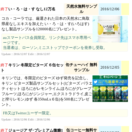
天然水無料サンプ
終了
い・ろ・は・す なし12万名
2016/12/06
ル
コカ・コーラでは、厳選された日本の天然水に鳥取
県産なしエキスを加えた い・ろ・は・す(いろはす)
なし製品サンプルを120000名にプレゼント。
auスマートパス会員限定。リンク先はスマホ専用ペ
ージです。
当選者は、ローソン,ミニストップでクーポンを発券し受取。
Update：2016/12/07 Edit：2016/12/07
缶チューハイ 無料
終了
キリン 冬限定ビターズ ６缶セッ
2016/12/05
サンプル
ト
キリンでは、冬限定のビターズ ゆず発売を記念し、
キリン ビターズ製品サンプルセット(ビターズ バラエ
ティセット ほろにがレモンライム,ほろにがグレープ
フルーツ,ほろにがジンジャー,エクストラドライ,皮ご
と搾りレモン,ゆず 各350mLx６缶)を500名にプレゼ
ント。
FB又はTwitterユーザー限定。
Update：2016/12/06 Edit：2016/12/06
缶コーヒー無料サ
終了
ジョージア ザ･プレミアム微糖1