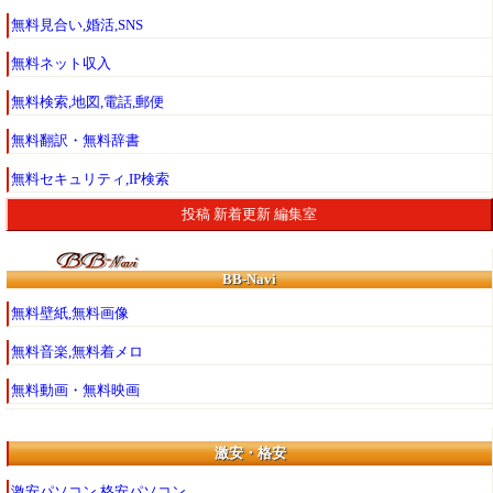
無料見合い,婚活,SNS
無料ネット収入
無料検索,地図,電話,郵便
無料翻訳・無料辞書
無料セキュリティ,IP検索
投稿
新着更新
編集室
BB-Navi
無料壁紙,無料画像
無料音楽,無料着メロ
無料動画・無料映画
激安・格安
激安パソコン,格安パソコン