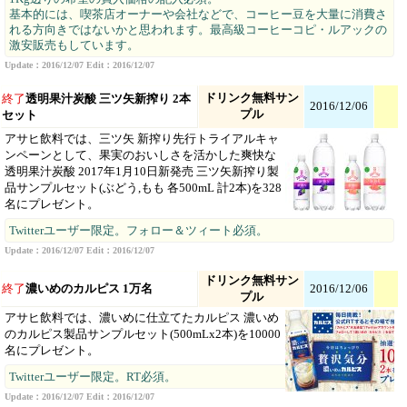
基本的には、喫茶店オーナーや会社などで、コーヒー豆を大量に消費さ
れる方向きではないかと思われます。最高級コーヒーコピ・ルアックの
激安販売もしています。
Update：2016/12/07 Edit：2016/12/07
ドリンク無料サン
終了
透明果汁炭酸 三ツ矢新搾り 2本
2016/12/06
プル
セット
アサヒ飲料では、三ツ矢 新搾り先行トライアルキャ
ンペーンとして、果実のおいしさを活かした爽快な
透明果汁炭酸 2017年1月10日新発売 三ツ矢新搾り製
品サンプルセット(ぶどう,もも 各500mL 計2本)を328
名にプレゼント。
Twitterユーザー限定。フォロー＆ツィート必須。
Update：2016/12/07 Edit：2016/12/07
ドリンク無料サン
終了
濃いめのカルピス 1万名
2016/12/06
プル
アサヒ飲料では、濃いめに仕立てたカルピス 濃いめ
のカルピス製品サンプルセット(500mLx2本)を10000
名にプレゼント。
Twitterユーザー限定。RT必須。
Update：2016/12/07 Edit：2016/12/07