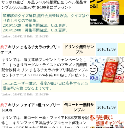
サッポロ生ビール黒ラベル箱根駅伝缶ラベル製品サ
ンプル(350ml缶x6本)を100名にプレゼント
箱根駅伝クイズ解答,無料会員登録必須。クイズはや
り直し可なので簡単。
2016/11/29：募集再開確認。URL更新。
2014/12/08：募集再開確認。URL更新。
Update：2016/12/13 Edit：2016/12/13
ドリンク無料サン
終了
キリン まもるチカラのサプリ 1
2016/12/09
プル
ケース
キリンでは、湿度連動プレゼントキャンペーンとし
て、すっきりヨーグルトテイストのプラズマ乳酸菌
配合飲料 キリン まもるチカラのサプリ製品サンプル
セット(1ケース 500mLx24本)を100名にプレゼント。
Twitterユーザー限定。湿度が低い日に応募すると当
選確率が2倍になるようです。
Update：2016/12/10 Edit：2016/12/10
缶コーヒー無料サ
終了
キリン ファイア 8種コンプリー
2016/12/09
ンプル
トBOX
キリンでは、缶コーヒー新・ファイア1億本突破を記
念し、キリンファイア製品サンプルセット(8種コン
プリートBOX 挽きたて微糖,エクストリームブレンド,