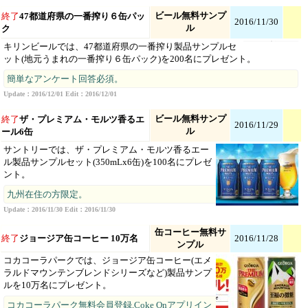
ビール無料サンプ
終了
47都道府県の一番搾り６缶パッ
2016/11/30
ル
ク
キリンビールでは、47都道府県の一番搾り製品サンプルセ
ット(地元うまれの一番搾り６缶パック)を200名にプレゼント。
簡単なアンケート回答必須。
Update：2016/12/01 Edit：2016/12/01
ビール無料サンプ
終了
ザ・プレミアム・モルツ香るエ
2016/11/29
ル
ール6缶
サントリーでは、ザ・プレミアム・モルツ香るエー
ル製品サンプルセット(350mLx6缶)を100名にプレゼ
ント。
九州在住の方限定。
Update：2016/11/30 Edit：2016/11/30
缶コーヒー無料サ
終了
ジョージア缶コーヒー 10万名
2016/11/28
ンプル
コカコーラパークでは、ジョージア缶コーヒー(エメ
ラルドマウンテンブレンドシリーズなど)製品サンプ
ルを10万名にプレゼント。
コカコーラパーク無料会員登録,Coke Onアプリイン