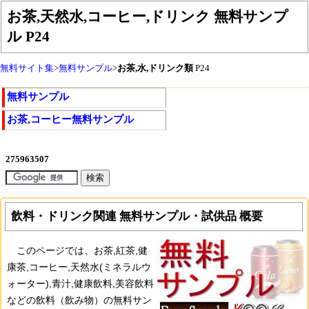
お茶,天然水,コーヒー,ドリンク 無料サンプ
ル
P24
無料サイト集
>
無料サンプル
>
お茶,水,ドリンク類
P24
無料サンプル
お茶,コーヒー無料サンプル
飲料・ドリンク関連 無料サンプル・試供品 概要
このページでは、お茶,紅茶,健
康茶,コーヒー,天然水(ミネラルウ
ォーター),青汁,健康飲料,美容飲料
などの飲料（飲み物）の無料サン