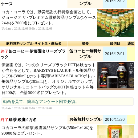
2016/12/02
ンプル
ケース
コカ・コーラでは、勤労感謝の日特別企画として、
ジョージア ザ･プレミアム微糖製品サンプル(1ケース
24本)を7000名にプレゼント。
Update：2016/12/03 Edit：2016/12/03
飲料無料サンプル サイト名・商品名
摘要
締切日
通知
缶コーヒー無料サ
終了
缶コーヒー 伊藤園タリーズブラ
2016/12/01
ンプル
ック
伊藤園では、2つのタリーズブラックHOT体験セット
が当たるとして、BARISTA'S BLACKボトル缶製品サ
ンプル(390mL),ホット専用BARISTA'S BLACKボトル
缶製品サンプル(285mL)と、オリジナルマグカップ,
オリジナルミニトートバッグのHOT体感セットを毎
日200名、合計5000名にプレゼント。
動画を見て、簡単なアンケート回答必須。
Update：2016/12/02 Edit：2016/12/02
お茶無料サンプル
2016/11/30
終了
緑茶 綾鷹 9万名
コカコーラの緑茶 綾鷹製品サンプル(350mLx1本)を
90000名にプレゼント。