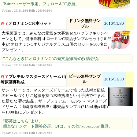
Twitterユーザー限定。フォロー＆RT必須。
Update：2016/12/01 Edit：2016/12/01
ドリンク無料サン
終了
オロナミンC10本セット
2016/11/30
プル
大塚製薬では、みんなの元気を大募集 MYハツラツキャンペ
ーンとして、健康飲料 オロナミンC製品サンプルセット(10
本)とオロナミンCオリジナルグラスx2個のセットを500名に
プレゼント。
”こんなときにオロナミンC”の短文,記事等の投稿必須。
Update：2016/12/01 Edit：2016/12/01
ビール無料サンプ
終了
プレモル マスターズドリーム 山
2016/11/30
ル
崎原酒樽熟成
サントリーでは、マスターズドリームで培った技術と伝統
のビールづくりに起源を持つ木樽熟成という手法で生まれ
た新たな 夢の結晶、ザ・プレミアム・モルツ～ マスターズ
ドリーム〈山崎原酒樽熟成〉非売品サンプル(715mL瓶x1本)
を1000名にプレゼント。
”応募はこちら”より。
簡単なアンケート回答必須。Q1は、その他”kooss.com”推奨。
Update：2016/12/01 Edit：2016/12/01