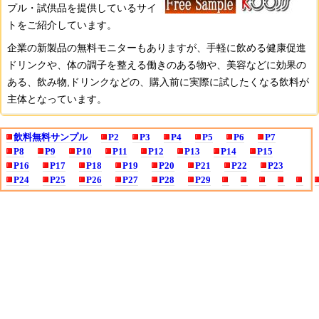
プル・試供品を提供しているサイ
トをご紹介しています。
企業の新製品の無料モニターもありますが、手軽に飲める健康促進
ドリンクや、体の調子を整える働きのある物や、美容などに効果の
ある、飲み物,ドリンクなどの、購入前に実際に試したくなる飲料が
主体となっています。
飲料無料サンプル
P2
P3
P4
P5
P6
P7
P8
P9
P10
P11
P12
P13
P14
P15
P16
P17
P18
P19
P20
P21
P22
P23
P24
P25
P26
P27
P28
P29