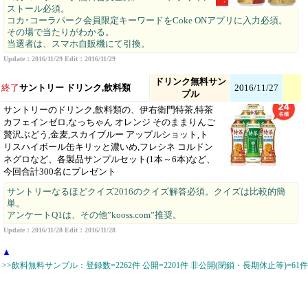
ストール必須。
コカ･コーラパーク会員限定キーワードをCoke ONアプリに入力必須。
その場で当たりがわかる。
当選者は、スマホ自販機にて引換。
Update：2016/11/29 Edit：2016/11/29
ドリンク無料サン
終了
サントリー ドリンク,飲料類
2016/11/27
プル
サントリーのドリンク,飲料類の、伊右衛門特茶,特茶
カフェインゼロ,なっちゃん オレンジ そのままりんご
贅沢ぶどう,金麦,スカイブルー アップルショット,ト
リスハイボール缶キリッと濃いめ,フレシネ コルドン
ネグロなど、各製品サンプルセット(1本～6本)など、
今回合計300名にプレゼント
サントリーなるほどクイズ2016のクイズ解答必須。クイズは比較的簡
単。
アンケートQ1は、その他”kooss.com”推奨。
Update：2016/11/28 Edit：2016/11/28
▲
>>飲料無料サンプル：登録数=2262件 公開=2201件 非公開(閉鎖・長期休止等)=61件