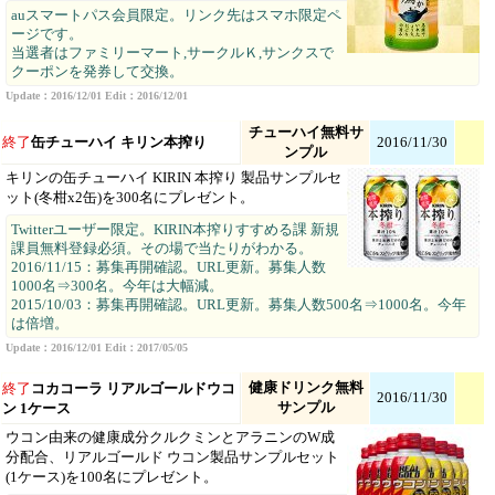
auスマートパス会員限定。リンク先はスマホ限定ペ
ージです。
当選者はファミリーマート,サークルＫ,サンクスで
クーポンを発券して交換。
Update：2016/12/01 Edit：2016/12/01
チューハイ無料サ
終了
缶チューハイ キリン本搾り
2016/11/30
ンプル
キリンの缶チューハイ KIRIN 本搾り 製品サンプルセ
ット(冬柑x2缶)を300名にプレゼント。
Twitterユーザー限定。KIRIN本搾りすすめる課 新規
課員無料登録必須。その場で当たりがわかる。
2016/11/15：募集再開確認。URL更新。募集人数
1000名⇒300名。今年は大幅減。
2015/10/03：募集再開確認。URL更新。募集人数500名⇒1000名。今年
は倍増。
Update：2016/12/01 Edit：2017/05/05
健康ドリンク無料
終了
コカコーラ リアルゴールドウコ
2016/11/30
サンプル
ン 1ケース
ウコン由来の健康成分クルクミンとアラニンのW成
分配合、リアルゴールド ウコン製品サンプルセット
(1ケース)を100名にプレゼント。