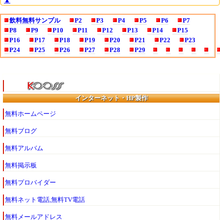
▲
飲料無料サンプル
P2
P3
P4
P5
P6
P7
P8
P9
P10
P11
P12
P13
P14
P15
P16
P17
P18
P19
P20
P21
P22
P23
P24
P25
P26
P27
P28
P29
インターネット・HP製作
無料ホームページ
無料ブログ
無料アルバム
無料掲示板
無料プロバイダー
無料ネット電話,無料TV電話
無料メールアドレス