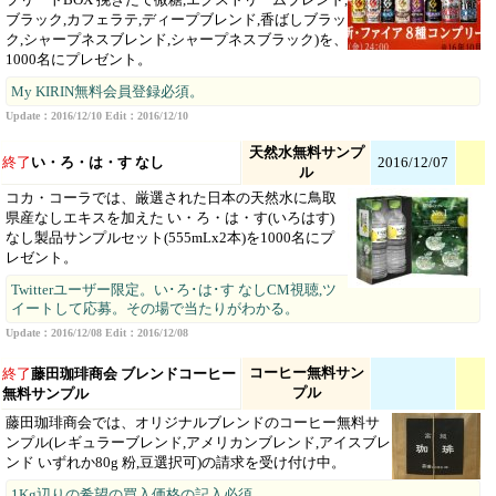
ブラック,カフェラテ,ディープブレンド,香ばしブラッ
ク,シャープネスブレンド,シャープネスブラック)を、
1000名にプレゼント。
My KIRIN無料会員登録必須。
Update：2016/12/10 Edit：2016/12/10
天然水無料サンプ
終了
い・ろ・は・す なし
2016/12/07
ル
コカ・コーラでは、厳選された日本の天然水に鳥取
県産なしエキスを加えた い・ろ・は・す(いろはす)
なし製品サンプルセット(555mLx2本)を1000名にプ
レゼント。
Twitterユーザー限定。い･ろ･は･す なしCM視聴,ツ
イートして応募。その場で当たりがわかる。
Update：2016/12/08 Edit：2016/12/08
コーヒー無料サン
終了
藤田珈琲商会 ブレンドコーヒー
プル
無料サンプル
藤田珈琲商会では、オリジナルブレンドのコーヒー無料サ
ンプル(レギュラーブレンド,アメリカンブレンド,アイスブレ
ンド いずれか80g 粉,豆選択可)の請求を受け付け中。
1Kg辺りの希望の買入価格の記入必須。