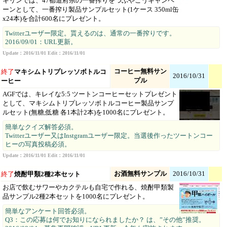
キリンでは、47都道府県の一番搾りをつぶやこうキャンペ
ーンとして、一番搾り製品サンプルセット(1ケース 350ml缶
x24本)を合計600名にプレゼント。
Twitterユーザー限定。貰えるのは、通常の一番搾りです。
2016/09/01：URL更新。
Update：2016/11/01 Edit：2016/11/01
コーヒー無料サン
終了
マキシムトリプレッソボトルコ
2016/10/31
プル
ーヒー
AGFでは、キレイな5:5 ツートンコーヒーセットプレゼント
として、マキシムトリプレッソボトルコーヒー製品サンプ
ルセット(無糖,低糖 各1本計2本)を1000名にプレゼント。
簡単なクイズ解答必須。
Twitterユーザー又はInstgramユーザー限定。当選後作ったツートンコー
ヒーの写真投稿必須。
Update：2016/11/01 Edit：2016/11/01
お酒無料サンプル
2016/10/31
終了
焼酎甲類2種2本セット
お店で飲むサワーやカクテルも自宅で作れる、焼酎甲類製
品サンプル2種2本セットを1000名にプレゼント。
簡単なアンケート回答必須。
Q3：この応募は何でお知りになられましたか？ は、”その他”推奨。