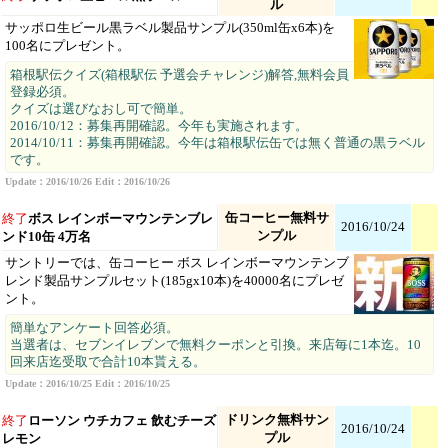
ル
サッポロ生ビール黒ラベル製品サンプル(350ml缶x6本)を
100名にプレゼント。
箱根駅伝クイズ(箱根駅伝 予選会チャレンジ)解答,無料会員
登録必須。
クイズは選びなおし可で簡単。
2016/10/12：募集再開確認。今年も実施されます。
2014/10/11：募集再開確認。今年は箱根駅伝缶では無く普通の黒ラベル
です。
Update：2016/10/26 Edit：2016/10/26
缶コーヒー無料サ
終了
ボス レインボーマウンテンブレ
2016/10/24
ンプル
ンド10缶 4万名
サントリーでは、缶コーヒー ボス レインボーマウンテンブ
レンド製品サンプルセット(185gx10本)を40000名にプレゼ
ント。
簡単なアンケート回答必須。
当選者は、セブンイレブンで無料クーポンと引換。来店毎に1本迄。10
回来店迄受取で合計10本貰える。
Update：2016/10/25 Edit：2016/10/25
ドリンク無料サン
終了
ローソン ウチカフェ 飲むチーズ
2016/10/24
プル
レモン