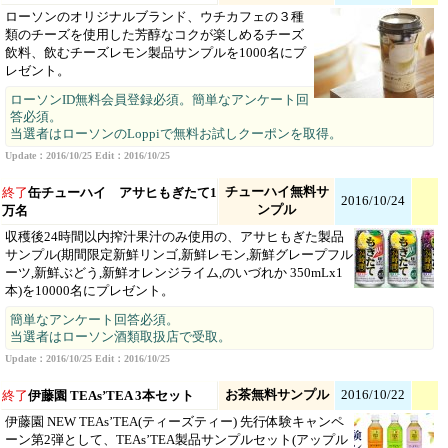
ローソンのオリジナルブランド、ウチカフェの３種
類のチーズを使用した芳醇なコクが楽しめるチーズ
飲料、飲むチーズレモン製品サンプルを1000名にプ
レゼント。
ローソンID無料会員登録必須。簡単なアンケート回
答必須。
当選者はローソンのLoppiで無料お試しクーポンを取得。
Update：2016/10/25 Edit：2016/10/25
チューハイ無料サ
終了
缶チューハイ アサヒもぎたて1
2016/10/24
ンプル
万名
収穫後24時間以内搾汁果汁のみ使用の、アサヒもぎた製品
サンプル(期間限定新鮮リンゴ,新鮮レモン,新鮮グレープフル
ーツ,新鮮ぶどう,新鮮オレンジライム,のいづれか 350mLx1
本)を10000名にプレゼント。
簡単なアンケート回答必須。
当選者はローソン酒類取扱店で受取。
Update：2016/10/25 Edit：2016/10/25
お茶無料サンプル
2016/10/22
終了
伊藤園 TEAs’TEA 3本セット
伊藤園 NEW TEAs’TEA(ティーズティー) 先行体験キャンペ
ーン第2弾として、TEAs’TEA製品サンプルセット(アップル