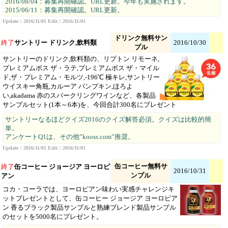
2016/08/04：募集再開確認。URL更新。今年も実施されます。
2015/06/11：募集再開確認。URL更新。
Update：2016/11/01 Edit：2016/11/01
ドリンク無料サン
終了
サントリー ドリンク,飲料類
2016/10/30
プル
サントリーのドリンク,飲料類の、リプトン リモーネ,
プレミアムボス ザ・ラテ,プレミアムボス ザ・マイル
ド,ザ・プレミアム・モルツ,-196℃ 極キレ,サントリー
ウイスキー角瓶,カルーア パンプキン,ほろよ
い,akadama 赤のスパークリングワインなど、各製品
サンプルセット(1本～6本)を、今回合計300名にプレゼント
サントリーなるほどクイズ2016のクイズ解答必須。クイズは比較的簡
単。
アンケートQ1は、その他”kooss.com”推奨。
Update：2016/11/01 Edit：2016/11/01
缶コーヒー無料サ
終了
缶コーヒー ジョージア ヨーロピ
2016/10/31
ンプル
アン
コカ・コーラでは、ヨーロピアン味わい実感チャレンジキ
ットプレゼントとして、缶コーヒー ジョージア ヨーロピア
ン 香るブラック製品サンプルと熟練ブレンド製品サンプル
のセットを5000名にプレゼント。