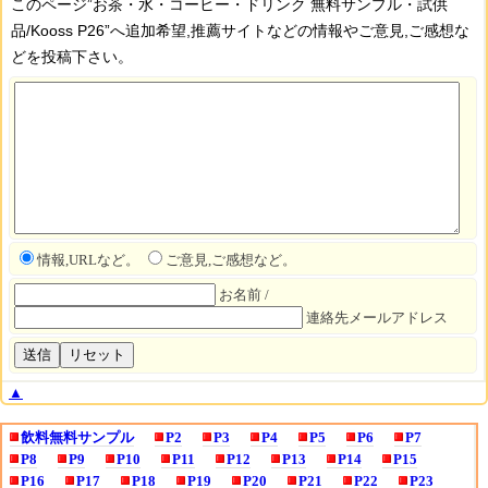
このページ”お茶・水・コーヒー・ドリンク 無料サンプル・試供
品/Kooss P26”へ追加希望,推薦サイトなどの情報やご意見,ご感想な
どを投稿下さい。
情報,URLなど。
ご意見,ご感想など。
お名前 /
連絡先メールアドレス
▲
飲料無料サンプル
P2
P3
P4
P5
P6
P7
P8
P9
P10
P11
P12
P13
P14
P15
P16
P17
P18
P19
P20
P21
P22
P23