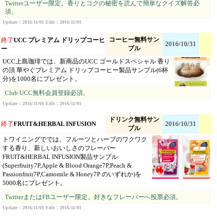
Twitterユーザー限定。香りとコクの秘密を読んで簡単なクイズ解答必
須。
Update：2016/11/01 Edit：2016/11/01
コーヒー無料サン
終了
UCC プレミアム ドリップコーヒ
2016/10/31
プル
ー
UCC上島珈琲では、新商品のUCC ゴールドスペシャル 香り
の頂 華やぐプレミアム ドリップコーヒー製品サンプル(6杯
分)を1000名にプレゼント。
Club UCC無料会員登録必須。
Update：2016/11/01 Edit：2016/11/01
ドリンク無料サン
終了
FRUIT&HERBAL INFUSION
2016/10/31
プル
トワイニングででは、フルーツとハーブのワクワク
する香り、新しいおいしさのフレーバー
FRUIT&HERBAL INFUSION製品サンプル
(Superfruity7P,Apple & Blood Orange7P,Peach &
Passionfruit7P,Camomile & Honey7P のいずれか)を
5000名にプレゼント。
TwitterまたはFBユーザー限定。好きなフレーバーへ投票必須。
Update：2016/11/01 Edit：2016/11/01