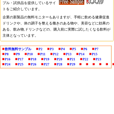
プル・試供品を提供しているサイ
トをご紹介しています。
企業の新製品の無料モニターもありますが、手軽に飲める健康促進
ドリンクや、体の調子を整える働きのある物や、美容などに効果の
ある、飲み物,ドリンクなどの、購入前に実際に試したくなる飲料が
主体となっています。
飲料無料サンプル
P2
P3
P4
P5
P6
P7
P8
P9
P10
P11
P12
P13
P14
P15
P16
P17
P18
P19
P20
P21
P22
P23
P24
P25
P26
P27
P28
P29