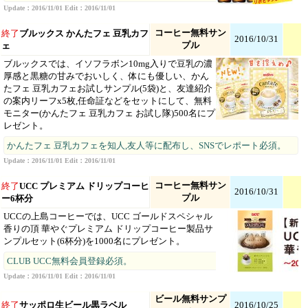
Update：2016/11/01 Edit：2016/11/01
コーヒー無料サン
終了
ブルックス かんたフェ 豆乳カフ
2016/10/31
プル
ェ
ブルックスでは、イソフラボン10mg入りで豆乳の濃
厚感と黒糖の甘みでおいしく、体にも優しい、かん
たフェ 豆乳カフェお試しサンプル(5袋)と、友達紹介
の案内リーフx5枚,任命証などをセットにして、無料
モニター(かんたフェ 豆乳カフェ お試し隊)500名にプ
レゼント。
かんたフェ 豆乳カフェを知人,友人等に配布し、SNSでレポート必須。
Update：2016/11/01 Edit：2016/11/01
コーヒー無料サン
終了
UCC プレミアム ドリップコーヒ
2016/10/31
プル
ー6杯分
UCCの上島コーヒーでは、UCC ゴールドスペシャル
香りの頂 華やぐプレミアム ドリップコーヒー製品サ
ンプルセット(6杯分)を1000名にプレゼント。
CLUB UCC無料会員登録必須。
Update：2016/11/01 Edit：2016/11/01
ビール無料サンプ
終了
サッポロ生ビール黒ラベル
2016/10/25