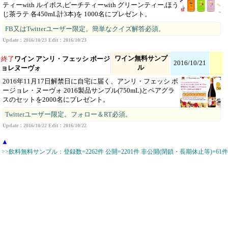
ティーwith ルイボス,ピーチティーwith グリーンティー,ほう
じ茶ラテ 各450mL計3本)を 1000名にプレゼント。
FB又はTwitterユーザー限定。簡単なクイズ解答必須。
Update：2016/10/23 Edit：2016/10/23
ワイン無料サンプ
終了
ワイン アンリ・フェッシ ボージ
2016/10/21
ル
ョレヌーヴォ
2016年11月17日解禁日に自宅に届く、アンリ・フェッシ ボ
ージョレ・ヌーヴォ 2016製品サンプル(750mL)とペアグラ
スのセットを2000名にプレゼント。
Twitterユーザー限定。フォロー＆RT必須。
Update：2016/10/22 Edit：2016/10/22
▲
>>飲料無料サンプル：登録数=2262件 公開=2201件 非公開(閉鎖・長期休止等)=61件