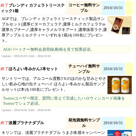
コーヒー無料サン
終了
ブレンディ カフェラトリーステ
2016/10/31
プル
ィック1箱
AGFでは、ブレンディ カフェラトリースティック製品サン
プルセット(濃厚ビターカフェラテ,濃厚ミルクカフェラテm
濃厚カプチーノ,濃厚キャラメルマキアート,濃厚抹茶ラテ,濃
厚アップルミルクティー いずれを1箱)を100名にプレゼン
ト。
AGFパートナー無料会員登録,動画を見て投票必須。
Update：2016/11/01 Edit：2016/11/01
チューハイ無料サ
終了
ほろよい冬みかん2本セット
2016/10/31
ンプル
サントリーでは、アルコール度数3％のほのかな甘みとやさ
しい飲み心地の缶チューハイ ほろよい冬みかん製品サンプ
ルセット(2本)を100名にプレゼント。
Twitterユーザー限定。質問に答えて完成したハロウィンカード画像を
Twitterでシェア必須。
Update：2016/11/01 Edit：2016/11/01
発泡酒無料サンプ
終了
淡麗プラチナダブル
2016/10/31
ル
キリンでは、淡麗プラチナダブル うまさ体感キャンペーン