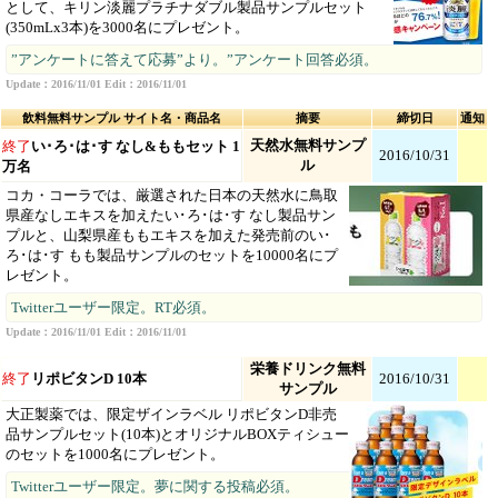
として、キリン淡麗プラチナダブル製品サンプルセット
(350mLx3本)を3000名にプレゼント。
”アンケートに答えて応募”より。”アンケート回答必須。
Update：2016/11/01 Edit：2016/11/01
飲料無料サンプル サイト名・商品名
摘要
締切日
通知
天然水無料サンプ
終了
い･ろ･は･す なし&ももセット 1
2016/10/31
ル
万名
コカ・コーラでは、厳選された日本の天然水に鳥取
県産なしエキスを加えたい･ろ･は･す なし製品サン
プルと、山梨県産ももエキスを加えた発売前のい･
ろ･は･す もも製品サンプルのセットを10000名にプ
レゼント。
Twitterユーザー限定。RT必須。
Update：2016/11/01 Edit：2016/11/01
栄養ドリンク無料
終了
リポビタンD 10本
2016/10/31
サンプル
大正製薬では、限定ザインラベル リポビタンD非売
品サンプルセット(10本)とオリジナルBOXティシュー
のセットを1000名にプレゼント。
Twitterユーザー限定。夢に関する投稿必須。