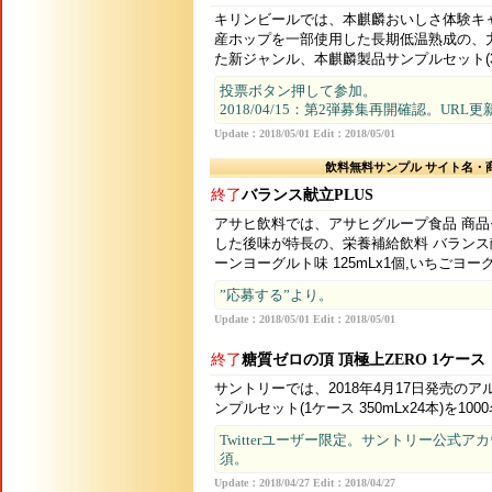
キリンビールでは、本麒麟おいしさ体験キ
産ホップを一部使用した長期低温熟成の、
た新ジャンル、本麒麟製品サンプルセット(35
投票ボタン押して参加。
2018/04/15：第2弾募集再開確認。URL
Update：2018/05/01 Edit：2018/05/01
飲料無料サンプル サイト名・
終了
バランス献立PLUS
アサヒ飲料では、アサヒグループ食品 商品
した後味が特長の、栄養補給飲料 バランス献
ーンヨーグルト味 125mLx1個,いちごヨーグ
”応募する”より。
Update：2018/05/01 Edit：2018/05/01
終了
糖質ゼロの頂 頂極上ZERO 1ケース
サントリーでは、2018年4月17日発売の
ンプルセット(1ケース 350mLx24本)を10
Twitterユーザー限定。サントリー公式
須。
Update：2018/04/27 Edit：2018/04/27