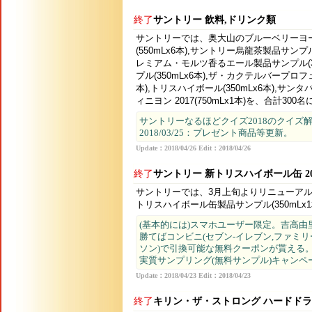
終了
サントリー 飲料,ドリンク類
サントリーでは、奥大山のブルーベリーヨ
(550mLx6本),サントリー烏龍茶製品サンプ
レミアム・モルツ香るエール製品サンプル(35
プル(350mLx6本),ザ・カクテルバープロ
本),トリスハイボール(350mLx6本),サ
ィニヨン 2017(750mLx1本)を、合計30
サントリーなるほどクイズ2018のクイズ
2018/03/25：プレゼント商品等更新。
Update：2018/04/26 Edit：2018/04/26
終了
サントリー 新トリスハイボール缶 2
サントリーでは、3月上旬よりリニューアル
トリスハイボール缶製品サンプル(350mLx1
(基本的には)スマホユーザー限定。吉高
勝てばコンビニ(セブン-イレブン,ファミリ
ソン)で引換可能な無料クーポンが貰える
実質サンプリング(無料サンプル)キャンペ
Update：2018/04/23 Edit：2018/04/23
終了
キリン・ザ・ストロング ハードドライ