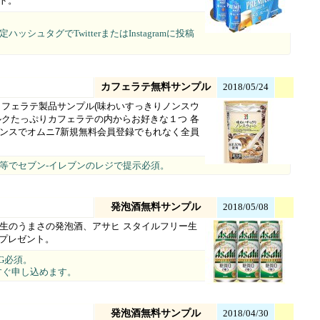
ント。
ュタグでTwitterまたはInstagramに投稿
カフェラテ無料サンプル
2018/05/24
カフェラテ製品サンプル(味わいすっきりノンスウ
ルクたっぷりカフェラテの内からお好きな１つ 各
Wチャンスでオムニ7新規無料会員登録でもれなく全員
等でセブン‐イレブンのレジで提示必須。
発泡酒無料サンプル
2018/05/08
の生のうまさの発泡酒、アサヒ スタイルフリー生
名にプレゼント。
G必須。
すぐ申し込めます。
発泡酒無料サンプル
2018/04/30