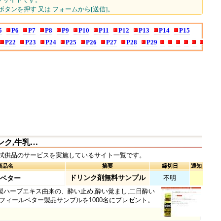
+ボタンを押す 又は フォームから[送信]。
5
P6
P7
P8
P9
P10
P11
P12
P13
P14
P15
P22
P23
P24
P25
P26
P27
P28
P29
ンク,牛乳…
試供品のサービスを実施しているサイト一覧です。
商品名
摘要
締切日
通知
ドリンク剤無料サンプル
不明
ルベター
A社製ハーブエキス由来の、酔い止め,酔い覚まし,二日酔い
フィールベター製品サンプルを1000名にプレゼント。