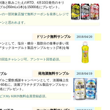
激と飲みごたえのRTD、4月10日発売のキリ
350mLx1本)を15000名にプレゼント。
イオンの一部対象店舗で無料クーポンを発券しレジで
ーンと思われます。
ドリンク無料サンプル
2018/04/20
ーンとして、塩分・糖分・脂肪分の食事が多い現
タックヨーグルト製品サンプルセット(7本)を毎
3回迄チャレンジ可。アンケート回答必須。
発泡酒無料サンプル
2018/04/19
ダブル
ブルご愛飲感謝キャンペーンとして、淡麗極上生
ク)を60名に。淡麗プラチナダブル製品サンプルセッ
00名にプレゼント。
スMy KIRIN無料会員登録必須。