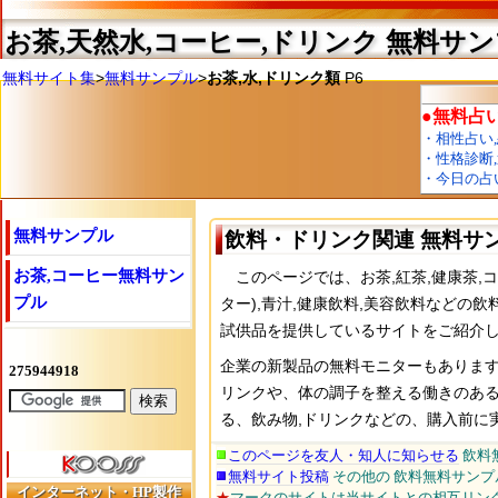
お茶,天然水,コーヒー,ドリンク 無料サ
無料サイト集
>
無料サンプル
>
お茶,水,ドリンク類
P6
無料サンプル
飲料・ドリンク関連 無料サ
お茶,コーヒー無料サン
このページでは、お茶,紅茶,健康茶,コ
プル
ター),青汁,健康飲料,美容飲料などの
試供品を提供しているサイトをご紹介
企業の新製品の無料モニターもありま
リンクや、体の調子を整える働きのあ
る、飲み物,ドリンクなどの、購入前に
このページを友人・知人に知らせる
飲料
無料サイト投稿
その他の 飲料無料サンプ
インターネット・HP製作
★
マークのサイトは当サイトとの相互リン