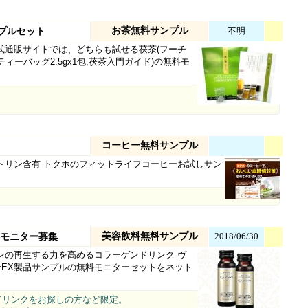
お茶無料サンプル
不明
ンプルセット
式通販サイトでは、どちらも試せる茯茶(フーチ
ティーバッグ2.5gx1包,茯茶入門ガイド)の無料モ
コーヒー無料サンプル
トリン含有 トクホのフィットライフコーヒーお試しサン
美容飲料無料サンプル
2018/06/30
料モニター募集
ンの再生する力を高めるコラーゲンドリンク ヴ
ンEX製品サンプルの無料モニターセットをネット
ドリンクをお探しの方など限定。