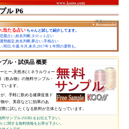
ンプル
P6
[更新]2026/5/2
ンプル・試供品 概要
ーヒー,天然水(ミネラルウォー
飲料（飲み物）の無料サンプル・
しています。
すが、手軽に飲める健康促進ド
る物や、美容などに効果のあ
実際に試したくなる飲料が主体となっています。
無料サンプル のURLをお伝え下さい。
ル に関する無料情報をお寄せ下さい。
クサイトです。