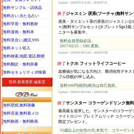
Update：2018/07/11 Edit：2018/07/11
無料サンプル・試供品
終了
ジャスミン 茯茶(フーチャ)無料サ
無料占い,当たる占い
燕美・ダイエット茶の茯茶のジャスミン公
無料学習・無料教材
ャ)無料サンプルセット(タブレット5gx1個,
無料漫画・無料本
ニターを募集中。
無料見合い,婚活,SNS
無料会員登録必須。
2017/02/21：URL更新。
無料ネット収入
Update：2018/07/08 Edit：2018/07/08
無料検索,地図,電話,郵便
終了
トクホ フィットライフコーヒー
無料翻訳・無料辞書
血糖値が気になる方向け、難消化性デキス
無料セキュリティ,IP検索
プル(5個)の申し込み。
投稿
新着更新
編集室
送料500円(税別)相当は自己負担。
Update：2018/07/08 Edit：2018/07/08
BB-Navi
終了
サンスター コラーゲンドリンク無
無料壁紙,無料画像
最高級を追求した、サンスターのコラーゲ
無料音楽,無料着メロ
ァイトロジー プレミアムリッチ コラーゲ
無料動画・無料映画
限定プレゼント。
35歳以上の女性の方,本気で、コラーゲン