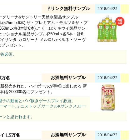
ドリンク無料サンプル
2018/04/25
ーグリーナ&サントリー天然水製品サンプル
ル(525mLx6本),ザ・プレミアム・モルツ＆ザ・プ
0mLx各3本計6本),こくしぼりキウイ製品サン
フェッショナル製品サンプル(350mLx各3本・計6
ンタバイサンタ カロリーナ メルロ/カベルネ・ソーヴ
0名にプレゼント。
解答必須。
お酒無料サンプル
2018/04/22
0万名
新発売された、ハイボールが手軽に楽しめる 新
本)を200000名にプレゼント。
由里子の動画とババ抜きゲームプレイ必須。
ーマート,ミニストップ,サークルKサンクス,ロー
。
ーンと思われます。
お酒無料サンプル
2018/04/22
 1.5万名