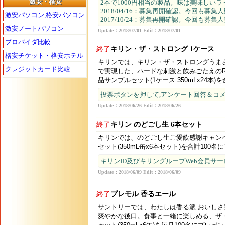
激安・格安
2本で1000円相当の製品。味は美味しい
2018/04/16：募集再開確認。今回も募
激安パソコン,格安パソコン
2017/10/24：募集再開確認。今回も募
激安ノートパソコン
Update：2018/07/01 Edit：2018/07/01
プロバイダ比較
終了
キリン・ザ・ストロング 1ケース
格安チケット・格安ホテル
キリンでは、キリン・ザ・ストロングうま
クレジットカード比較
で実現した、ハードな刺激と飲みごたえのR
品サンプルセット(1ケース 350mLx24本)
投票ボタンを押して,アンケート回答＆コ
Update：2018/06/26 Edit：2018/06/26
終了
キリン のどごし生 6本セット
キリンでは、のどごし生ご愛飲感謝キャン
セット(350mL缶x6本セット)を合計100
キリンID及びキリングループWeb会員サービ
Update：2018/06/09 Edit：2018/06/09
終了
プレモル 香るエール
サントリーでは、わたしは香る派 おいし
爽やかな後口。食事と一緒に楽しめる、ザ