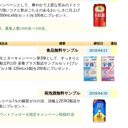
ャンペーンとして、爽やかで上質な苦みのドイツ
力強いコクと飲みごたえのあるおいしさに仕上げ
0mLx6缶セット)を100名にプレゼント。
更新。募集人数1000名⇒100名。
商品名
摘要
締切日
通知
食品無料サンプル
2018/04/23
モニターキャンペーン第3弾として、すっきりと
立PLUS 栄養プラス製品サンプルセット(プレ
ルト味 125mLx1個)を200名にプレゼント。
発泡酒無料サンプル
2018/04/26
アルコール7％の糖質ゼロの頂、頂極上ZERO製品サ
00名にプレゼント。
アカウントフォロー＆指定キャンペーン投稿RT必