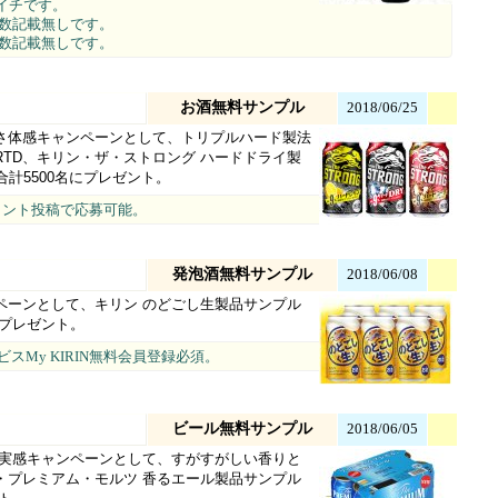
ライチです。
集人数記載無しです。
集人数記載無しです。
お酒無料サンプル
2018/06/25
さ体感キャンペーンとして、トリプルハード製法
TD、キリン・ザ・ストロング ハードドライ製
を合計5500名にプレゼント。
メント投稿で応募可能。
発泡酒無料サンプル
2018/06/08
ペーンとして、キリン のどごし生製品サンプル
名にプレゼント。
スMy KIRIN無料会員登録必須。
ビール無料サンプル
2018/06/05
さ実感キャンペーンとして、すがすがしい香りと
・プレミアム・モルツ 香るエール製品サンプル