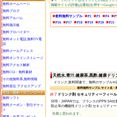
無料ホームページ
掲載サイトの評価は[通知]を押す⇒Google
無料ブログ
飲料無料サンプル
P2
P3
P4
P
無料アルバム
P16
P17
P18
P19
P20
P21
無料掲示板
無料プロバイダー
無料ネット電話,無料TV電
話
無料メールアドレス
無料オンラインストレージ
無料アクセス解析
無料CGI・無料素材
天然水,青汁,健康茶,黒酢,健康ドリ
その他無料系,無料情報
ドリンク,飲料関連で、無料のサンプルや
無料宣伝 アクセスアップ
飲料無料サンプル サイト名・
生活・節約・ダウンロード
終了
ドリンク剤 セキュリティーフィー
無料ソフト
SFB・JAPANでは、フランスのPPN S
無料クーポン・割引チケッ
防止等の機能性ドリンク剤 セキュリティー
ト
先着と思われます。
懸賞・全員プレゼント