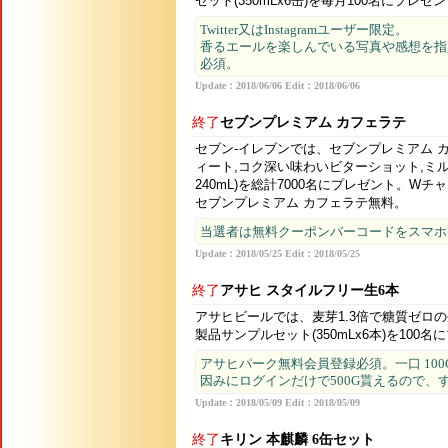
セット(350mLx6缶)を毎月100名にプレゼ
Twitter又はInstagramユーザー限定。
香るエールを楽しんでいる写真や感想を指定ハッシ
必須。
Update：2018/06/06 Edit：2018/06/06
終了
セブンプレミアム カフェラテ
セブン‐イレブンでは、セブンプレミアム 
ィート,コク深い味わいビターショット,ミ
240mL)を総計7000名にプレゼント。
セブンプレミアム カフェラテ無料。
当選者は無料クーポンバーコードをスマホ
Update：2018/05/25 Edit：2018/05/25
終了
アサヒ スタイルフリー生6本
アサヒビールでは、麦芽1.3倍で糖質ゼロ
製品サンプルセット(350mLx6本)を100
アサヒパーク無料会員登録必須。一口 100
因みにログインだけで500G貰えるので、
Update：2018/05/09 Edit：2018/05/09
終了
キリン 本麒麟 6缶セット